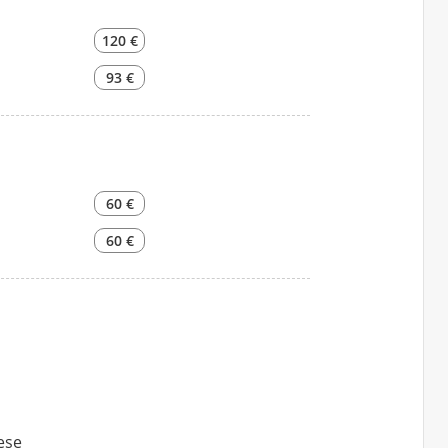
120 €
93 €
60 €
60 €
lese