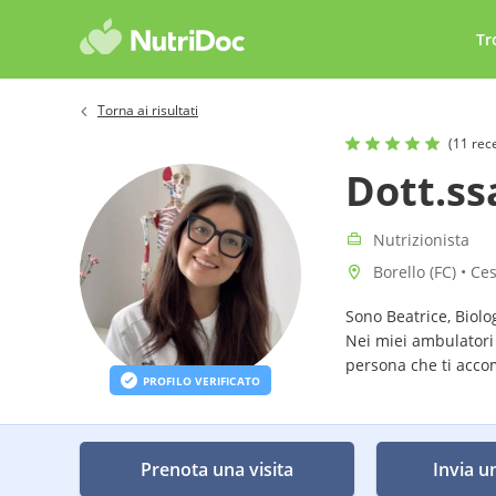
Tr
Torna ai risultati
(11 rec
Dott.ss
Nutrizionista
Borello (FC) • Ce
Sono Beatrice, Biolo
Nei miei ambulatori 
persona che ti acco
PROFILO VERIFICATO
Prenota una visita
Invia u