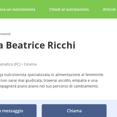
ova un nutrizionista
Chiedi al nutrizionista
Articoli
ensioni)
a Beatrice Ricchi
senatico (FC) • Cesena
ga nutrizionista specializzata in alimentazione al femminile.
non sarai mai giudicata, troverai ascolto, empatia e una
mpagnerà piano piano nel tuo percorso di cambiamento.
n messaggio
Chiama