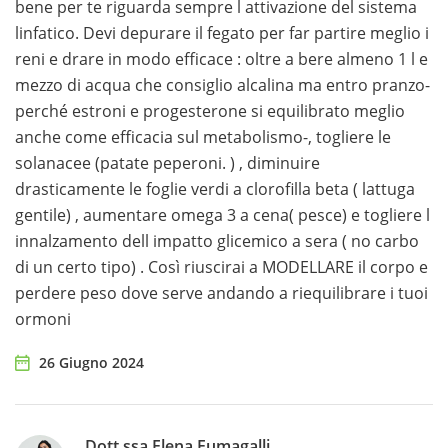
bene per te riguarda sempre l attivazione del sistema
linfatico. Devi depurare il fegato per far partire meglio i
reni e drare in modo efficace : oltre a bere almeno 1 l e
mezzo di acqua che consiglio alcalina ma entro pranzo-
perché estroni e progesterone si equilibrato meglio
anche come efficacia sul metabolismo-, togliere le
solanacee (patate peperoni. ) , diminuire
drasticamente le foglie verdi a clorofilla beta ( lattuga
gentile) , aumentare omega 3 a cena( pesce) e togliere l
innalzamento dell impatto glicemico a sera ( no carbo
di un certo tipo) . Così riuscirai a MODELLARE il corpo e
perdere peso dove serve andando a riequilibrare i tuoi
ormoni
26 Giugno 2024
Dott.ssa Elena Fumagalli