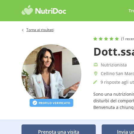
Tr
Torna ai risultati
(1 rece
Dott.ss
Nutrizionista
Cellino San Marc
9 risposte agli u
Sono una nutrizionis
disturbi del compor
PROFILO VERIFICATO
Benvenutə a chiunq
Prenota una visita
Invia u