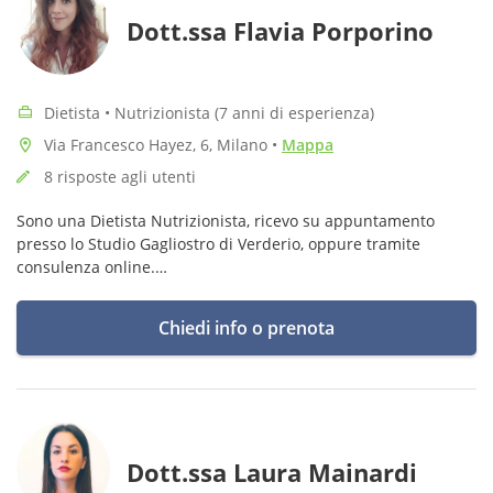
Dott.ssa Flavia Porporino
Dietista • Nutrizionista (7 anni di esperienza)
Via Francesco Hayez, 6, Milano
•
Mappa
8 risposte agli utenti
Sono una Dietista Nutrizionista, ricevo su appuntamento
presso lo Studio Gagliostro di Verderio, oppure tramite
consulenza online.
Coi miei pazienti cerco di combattere il concetto malsano di
"sgarro" per ritrovare un rapporto sereno col cibo.
Chiedi info o prenota
Dott.ssa Laura Mainardi