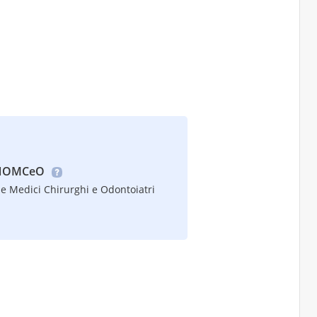
 FNOMCeO
e Medici Chirurghi e Odontoiatri