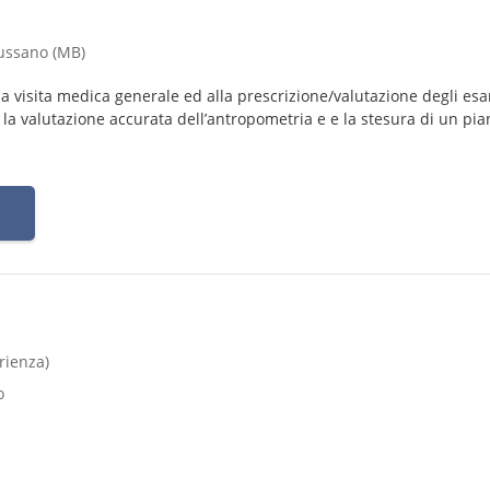
iussano (MB)
lla visita medica generale ed alla prescrizione/valutazione degli es
a valutazione accurata dell’antropometria e e la stesura di un pia
rienza)
o