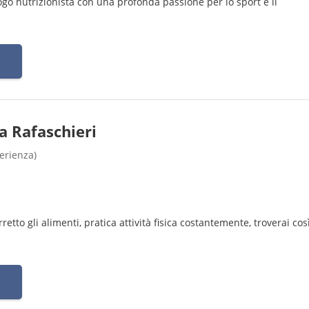
logo nutrizionista con una profonda passione per lo sport e il
 Rafaschieri
perienza)
tto gli alimenti, pratica attività fisica costantemente, troverai così