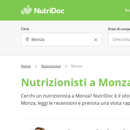
Tr
Città
Area di comp
Sesso
Lingua parla
Home
Nutrizionisti
Monza
Nutrizionisti a Monz
Offre consulenze online
Costo 
Ha almeno una recensione
Preno
Cerchi un nutrizionista a Monza? NutriDoc è il sito c
Monza, leggi le recensioni e prenota una visita r