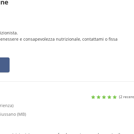
ane
izionista.
benessere e consapevolezza nutrizionale, contattami o fissa
(2 recens
rienza)
Giussano (MB)