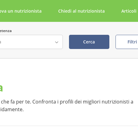
ova un nutrizionista
Chiedi al nutrizionista
Articoli
etenza
Cerca
Filtr
ta
Cerca per parola chiave
a
della visita visibile
tabile tramite NutriDoc
he fa per te. Confronta i profili dei migliori nutrizionisti a
apidamente.