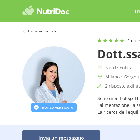
Tr
Torna ai risultati
(1 rece
Dott.s
Nutrizionista
Milano • Gorgonz
2 risposte agli u
Sono una Biologa Nut
l'alimentazione, la s
PROFILO VERIFICATO
La ricerca dell'equil
mia attività di nutriz
Invia un messaggio