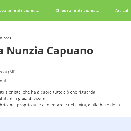
ova un nutrizionista
Chiedi al nutrizionista
Articoli
nsione)
sa Nunzia Capuano
ola (MI)
tenti
rizionista, che ha a cuore tutto ciò che riguarda
alute e la gioia di vivere.
ibrio, nel proprio stile alimentare e nella vita, è alla base della
ionista.