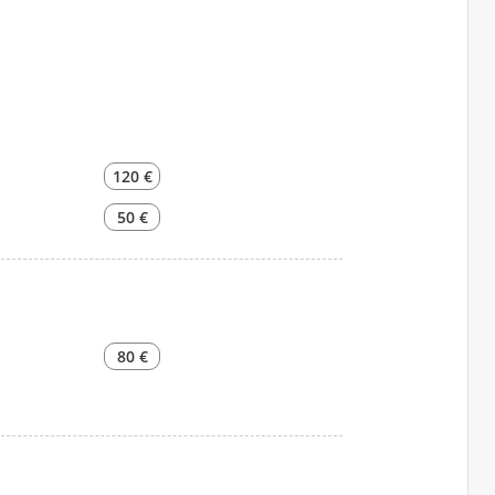
120 €
50 €
80 €