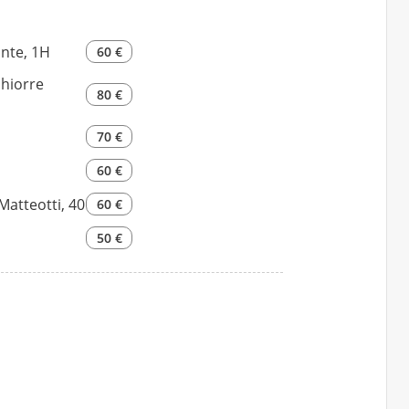
nte, 1H
60 €
chiorre
80 €
70 €
60 €
Matteotti, 40
60 €
50 €