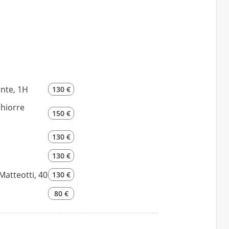
nte, 1H
130 €
chiorre
150 €
130 €
130 €
Matteotti, 40
130 €
80 €