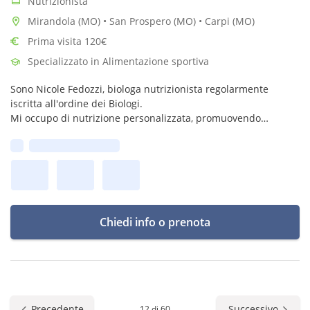
Nutrizionista
Mirandola (MO) • San Prospero (MO) • Carpi (MO)
Prima visita 120€
Specializzato in Alimentazione sportiva
Sono Nicole Fedozzi, biologa nutrizionista regolarmente
iscritta all'ordine dei Biologi.
Mi occupo di nutrizione personalizzata, promuovendo
benessere e prevenzione attraverso piani alimentari su
Prima disponibilità:
misura e una consulenza attenta e professionale.
Chiedi info o prenota
Precedente
Successivo
12 di 60