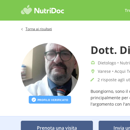
Tr
Torna ai risultati
Dott. D
Dietologo • Nutri
Varese • Acqui T
2 risposte agli u
Buongiorno, sono il 
principalmente per 
PROFILO VERIFICATO
l'argomento con l'an
autonomo.
Prenota una visita
Invia u