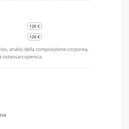
120 €
120 €
vo, analisi della composizione corporea,
à osteosarcopenica.
lese