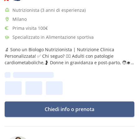
Nutrizionista (3 anni di esperienza)
Milano
Prima visita 100€
Specializzato in Alimentazione sportiva
🔬 Sono un Biologo Nutrizionista | Nutrizione Clinica
Personalizzata! ✅ Chi seguo? 👩‍⚕️ Adulti con patologie
cardiometaboliche,🤰 Donne in gravidanza e post-parto, 🧑‍🎓
Adolescenti, 🧠 Persone con DCA, 📌 Obiettivo: Offrire percorsi
Prima disponibilità:
personalizzati!
Chiedi info o prenota