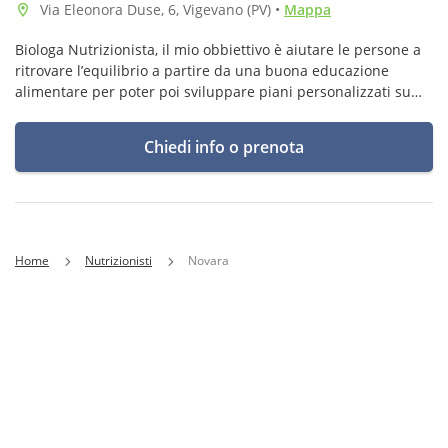
Via Eleonora Duse, 6, Vigevano (PV)
•
Mappa
Biologa Nutrizionista, il mio obbiettivo è aiutare le persone a
ritrovare l’equilibrio a partire da una buona educazione
alimentare per poter poi sviluppare piani personalizzati su
misura, senza privazioni e che siano sostenibili sul lungo
periodo.
Chiedi info o prenota
Home
Nutrizionisti
Novara