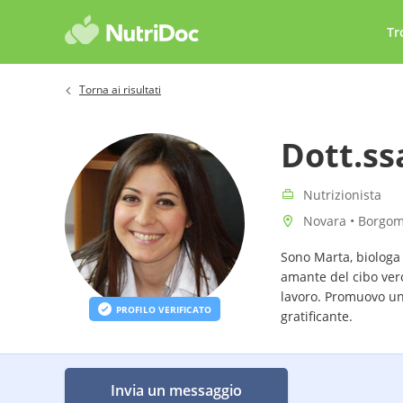
Tr
Torna ai risultati
Dott.ss
Nutrizionista
Novara • Borgom
Sono Marta, biologa
amante del cibo vero
lavoro. Promuovo un’
PROFILO VERIFICATO
gratificante.
Invia un messaggio