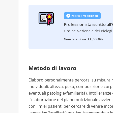
PROFILO VERIFICATO
Professionista iscritto all
Ordine Nazionale dei Biologi 
Num. iscrizione:
AA_066092
Metodo di lavoro
Elaboro personalmente percorsi su misura red
individuali: altezza, peso, composizione corp
eventuali patologie/familiarità), intolleranze e
L’elaborazione del piano nutrizionale avvie
con i miei pazienti per cercare di venire incon
lavorative/familiari/sportive, insegnando a leg