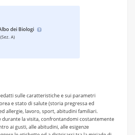
’Albo dei Biologi
(Sez. A)
atti sulle caratteristiche e sui parametri
orea e stato di salute (storia pregressa ed
d allergie, lavoro, sport, abitudini familiari.
ne durante la visita, confrontandomi costantemente
tro ai gusti, alle abitudini, alle esigenze
gere le etichette ed a districarsi tra la miriade di