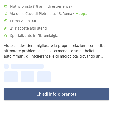
Nutrizionista (18 anni di esperienza)
Via delle Cave di Pietralata, 13, Roma
•
Mappa
Prima visita 90€
21 risposte agli utenti
Specializzato in Fibromialgia
Aiuto chi desidera migliorare la propria relazione con il cibo,
affrontare problemi digestivi, ormonali, dismetabolici,
autoimmuni, di intolleranze, e di microbiota, trovando un
equilibrio duraturo con un approccio empatico, pratico e
Prima disponibilità:
sostenibile.
Chiedi info o prenota