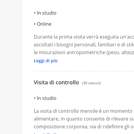
In studio
Online
Durante la prima visita verrà eseguita un'ac
ascoltati i bisogni personali, familiari e di st
le misurazioni antropometriche (peso, altezz
composizione corporea per mezzo di un mis
Leggi di più
L'elaborazione della dieta avverrà nei giorn
giorni lavorativi.
Visita di controllo
(30 minuti)
In studio
La visita di controllo mensile è un momento
alimentare, in quanto consente di rilevare s
composizione corporea, sia di ridefinire gli ob