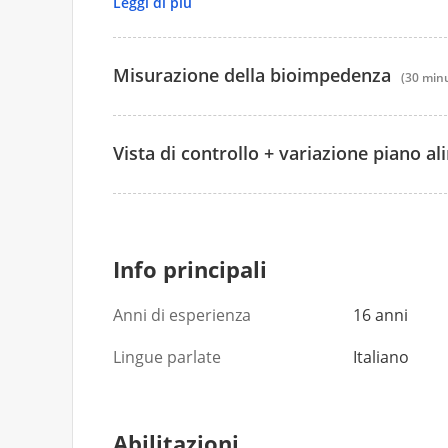
eventuali difficoltà nel seguire il piano alim
Leggi di più
Misurazione della bioimpedenza
(30 minu
Vista di controllo + variazione piano a
70 €
70 €
Info principali
Anni di esperienza
16 anni
Lingue parlate
Italiano
Abilitazioni