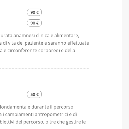
90 €
90 €
curata anamnesi clinica e alimentare,
ile di vita del paziente e saranno effettuate
a e circonferenze corporee) e della
uratore di bioimpedenza.
i successivi e sarà consegnata entro1-3
50 €
 fondamentale durante il percorso
ia i cambiamenti antropometrici e di
iettivi del percorso, oltre che gestire le