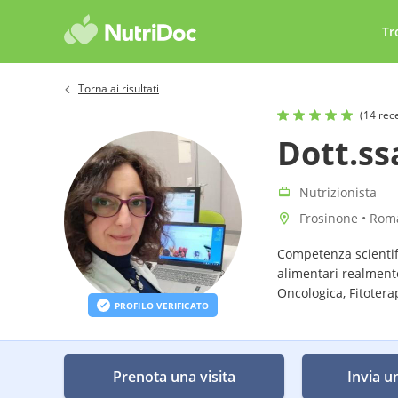
Tr
Torna ai risultati
(14 rec
Dott.ss
Nutrizionista
Frosinone • Roma
Competenza scientif
alimentari realmente
Oncologica, Fitotera
PROFILO VERIFICATO
Prenota una visita
Invia u