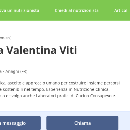
ova un nutrizionista
Chiedi al nutrizionista
Articoli
ensioni)
a Valentina Viti
 • Anagni (FR)
ica, ascolto e approccio umano per costruire insieme percorsi
 sostenibili nel tempo. Esperienza in Nutrizione Clinica,
pia e svolgo anche Laboratori pratici di Cucina Consapevole.
n messaggio
Chiama