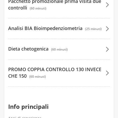
Pacchetto promozionale prima visita due
Perché ogni passo avanti, anche il più piccolo,
controlli
merita di essere visto e valorizzato 💛
(60 minuti)
210 €
Analisi BIA Bioimpedenziometria
(25 minuti)
35 €
Dieta chetogenica
(60 minuti)
88 €
PROMO COPPIA CONTROLLO 130 INVECE
CHE 150
(60 minuti)
130 €
Info principali