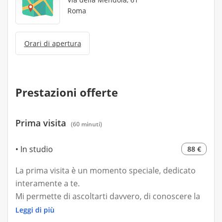
Roma
Orari di apertura
Prestazioni offerte
Prima visita
(60 minuti)
In studio
88 €
La prima visita è un momento speciale, dedicato
interamente a te.
Mi permette di ascoltarti davvero, di conoscere la
tua storia, i tuoi bisogni e ciò di cui hai bisogno in
Leggi di più