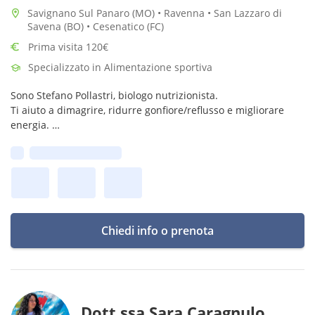
Savignano Sul Panaro (MO) • Ravenna • San Lazzaro di
Savena (BO) • Cesenatico (FC)
Prima visita 120€
Specializzato in Alimentazione sportiva
Sono Stefano Pollastri, biologo nutrizionista.
Ti aiuto a dimagrire, ridurre gonfiore/reflusso e migliorare
energia.
Prima disponibilità:
Ti alleni? Adatto il piano ai tuoi allenamenti per più energia e
migliore recupero.
Prenota e scrivimi il tuo obiettivo
Chiedi info o prenota
Dott.ssa Sara Caragnulo