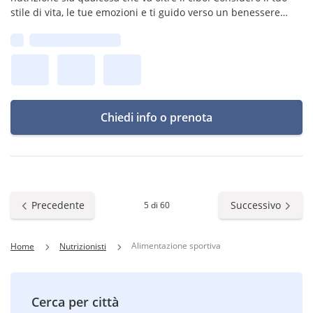
stile di vita, le tue emozioni e ti guido verso un benessere
completo. Un percorso personalizzato per una vita più sana!
Prima disponibilità:
Chiedi info o prenota
Precedente
Successivo
5 di 60
Alimentazione sportiva
Home
Nutrizionisti
Cerca per città