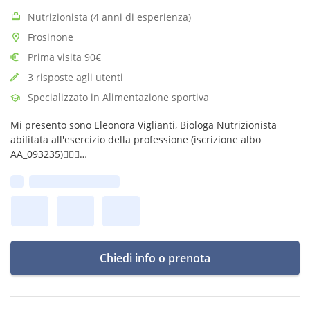
Nutrizionista (4 anni di esperienza)
Frosinone
Prima visita 90€
3 risposte agli utenti
Specializzato in Alimentazione sportiva
Mi presento sono Eleonora Viglianti, Biologa Nutrizionista
abilitata all'esercizio della professione (iscrizione albo
AA_093235)👩🏼‍⚕️
Mi piace pensare al nutrizionista come un educatore che non
Prima disponibilità:
aiuti solo a perdere peso che educhi a saper mangiare.
Chiedi info o prenota