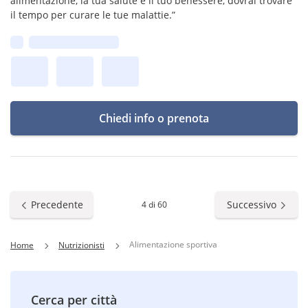
alimentazione, la tua salute e il tuo benessere, dovrai trovare
il tempo per curare le tue malattie.”
Prima disponibilità:
Chiedi info o prenota
Precedente
Successivo
4 di 60
Alimentazione sportiva
Home
Nutrizionisti
Cerca per città