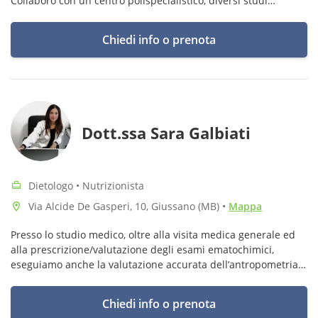
Collaboro con un centro polispecialistico, diversi studi
personal ed ho uno studio privato. Scrivimi per prendere
appuntamento!
Chiedi info o prenota
Dott.ssa Sara Galbiati
Dietologo • Nutrizionista
Via Alcide De Gasperi, 10, Giussano (MB)
•
Mappa
Presso lo studio medico, oltre alla visita medica generale ed
alla prescrizione/valutazione degli esami ematochimici,
eseguiamo anche la valutazione accurata dell’antropometria e
e la stesura di un piano alimentare personalizzato.
Chiedi info o prenota