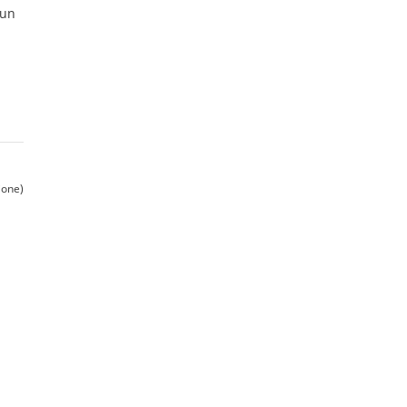
 un
ione)