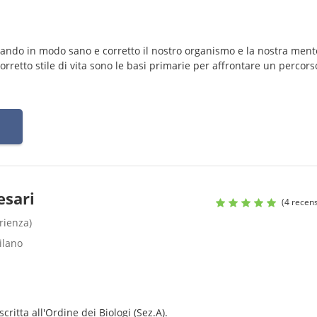
ando in modo sano e corretto il nostro organismo e la nostra ment
retto stile di vita sono le basi primarie per affrontare un percors
esari
(4 recens
rienza)
Milano
critta all'Ordine dei Biologi (Sez.A).