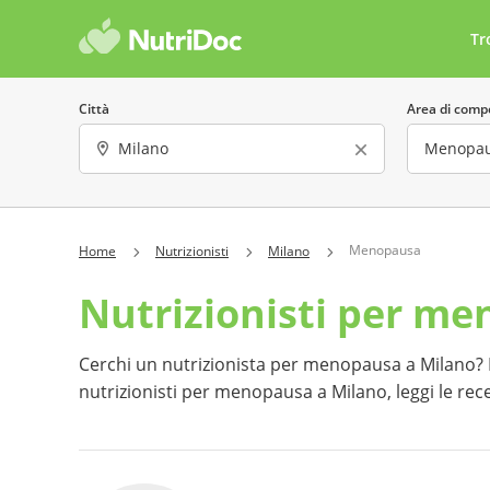
Tr
Città
Area di comp
Sesso
Lingua parla
Menopausa
Home
Nutrizionisti
Milano
Nutrizionisti per m
Offre consulenze online
Costo 
Ha almeno una recensione
Preno
Cerchi un nutrizionista per menopausa a Milano? Nut
nutrizionisti per menopausa a Milano, leggi le re