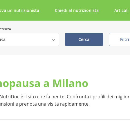
ova un nutrizionista
Chiedi al nutrizionista
Articoli
etenza
Cerca
Filtr
ta
Cerca per parola chiave
enopausa a Milano
della visita visibile
tabile tramite NutriDoc
riDoc è il sito che fa per te. Confronta i profili dei miglior
censioni e prenota una visita rapidamente.