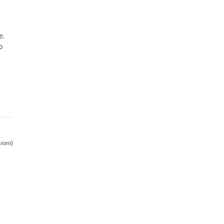
e.
o
ioni)