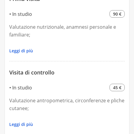
In studio
90 €
Valutazione nutrizionale, anamnesi personale e
familiare;
Valutazione antropometrica, Circonferenze e
Leggi di più
pliche cutanee;
Visita di controllo
Elaborazione del piano alimentare, scelta dei pasti
ed alimenti personalizzata in base alle esigenze del
In studio
45 €
cliente.
Valutazione antropometrica, circonferenze e pliche
cutanee;
Valutazione dei progressi effettuati;
Leggi di più