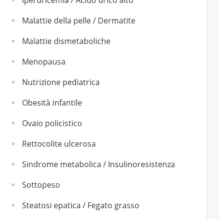
Iperuricemia / Acido urico alto
Malattie della pelle / Dermatite
Malattie dismetaboliche
Menopausa
Nutrizione pediatrica
Obesità infantile
Ovaio policistico
Rettocolite ulcerosa
Sindrome metabolica / Insulinoresistenza
Sottopeso
Steatosi epatica / Fegato grasso