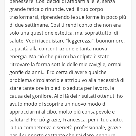
benessere. Così decidi di affidarti a lei e, senza
grande fatica o rinuncie, vedi il tuo corpo
trasformarsi, riprendendo le sue forme in poco più
di due settimane. Così ti rendi conto che non era
solo una questione estetica, ma, soprattutto, di
salute. Vedi riacquistare "leggerezza", buonumore,
capacità alla concentrazione e tanta nuova
energia. Ma ciò che più mi ha colpita è stato
ritrovare la forma sottile delle mie caviglie, ormai
gonfie da anni... Ero certa di avere qualche
problema circolatorio e attribuivo alla necessità di
stare tante ore in piedi o seduta per lavoro, la
causa del gonfiore. Al di là dei risultati ottenuti ho
avuto modo di scoprire un nuovo modo di
approcciarmi al cibo, molto più consapevole e
salutare! Perciò grazie, Francesca, per il tuo aiuto,
la tua competenza e serietà professionale, grazie
per il supporto costante che sai dare, seppure