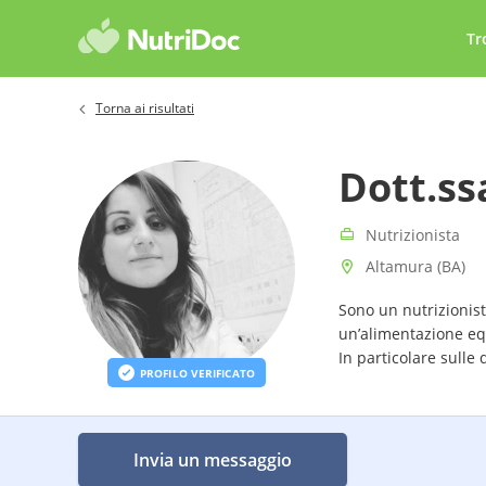
Tr
Torna ai risultati
Dott.ss
Nutrizionista
Altamura (BA)
Sono un nutrizionist
un’alimentazione equ
In particolare sulle
PROFILO VERIFICATO
vita di una donna e s
Invia un messaggio