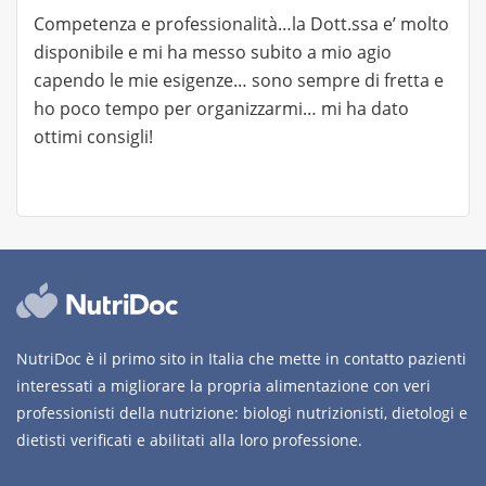
Competenza e professionalità…la Dott.ssa e’ molto
disponibile e mi ha messo subito a mio agio
capendo le mie esigenze… sono sempre di fretta e
ho poco tempo per organizzarmi… mi ha dato
ottimi consigli!
NutriDoc è il primo sito in Italia che mette in contatto pazienti
interessati a migliorare la propria alimentazione con veri
professionisti della nutrizione: biologi nutrizionisti, dietologi e
dietisti verificati e abilitati alla loro professione.