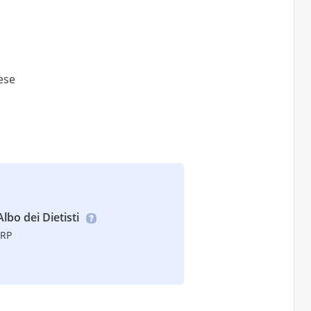
lese
Albo dei Dietisti
TRP