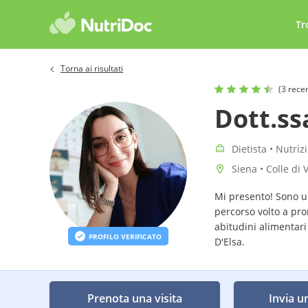
Tr
Torna ai risultati
(3 rece
Dott.ss
Dietista • Nutriz
Siena • Colle di V
Mi presento! Sono un
percorso volto a pro
abitudini alimentari 
PROFILO VERIFICATO
D'Elsa.
Prenota una visita
Invia u