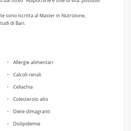
 dal titolo "Adipochine e stile di vita: possibili
 sono iscritta al Master in Nutrizione,
tudi di Bari.
Allergie alimentari
Calcoli renali
Celiachia
Colesterolo alto
Diete dimagranti
Dislipidemie