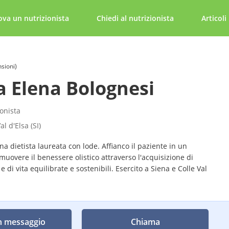
ova un nutrizionista
Chiedi al nutrizionista
Articoli
nsioni)
a Elena Bolognesi
ionista
al d'Elsa (SI)
a dietista laureata con lode. Affianco il paziente in un
muovere il benessere olistico attraverso l'acquisizione di
e di vita equilibrate e sostenibili. Esercito a Siena e Colle Val
n messaggio
Chiama