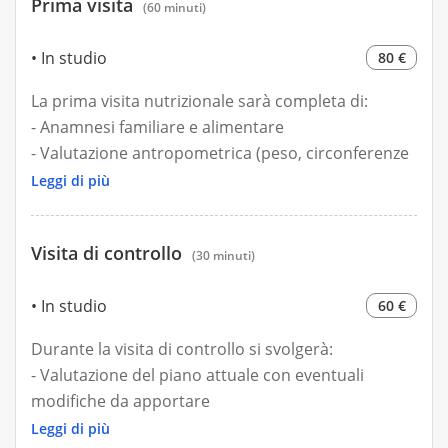
Prima visita
(60 minuti)
In studio
80 €
La prima visita nutrizionale sarà completa di:
- Anamnesi familiare e alimentare
- Valutazione antropometrica (peso, circonferenze
ecc..)
Leggi di più
- Biompedenziometria (analisi BIA)
- Elaborazione di un piano personalizzato in base
Visita di controllo
alle esigenze e allo stile di vita
(30 minuti)
In studio
60 €
Durante la visita di controllo si svolgerà:
- Valutazione del piano attuale con eventuali
modifiche da apportare
- Analisi bioimpedenziometrica (BIA)
Leggi di più