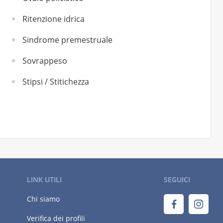
Ritenzione idrica
Sindrome premestruale
Sovrappeso
Stipsi / Stitichezza
LINK UTILI
SEGUICI
Chi siamo
Verifica dei profili