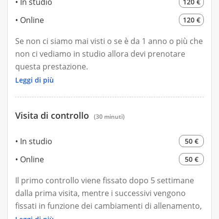
In studio
120 €
Online
120 €
Se non ci siamo mai visti o se è da 1 anno o più che
non ci vediamo in studio allora devi prenotare
questa prestazione.
Durante la prima visita parleremo del motivo per
Leggi di più
cui mi hai contattata. Prenderò informazioni
riguardo la tua salute, le tue abitudini, il tuo sport
Visita di controllo
(orari, tipo di allenamento, gare che stai
(30 minuti)
preparando). Oltre a peso e circonferenze eseguirò
In studio
50 €
anche l'esame impedenziometrico per conoscere
la tua composizione corporea. Infine
Online
50 €
concorderemo il prossimo controllo. Il piano
Il primo controllo viene fissato dopo 5 settimane
alimentare verrà inviato per mail in max 1
dalla prima visita, mentre i successivi vengono
settimana.
fissati in funzione dei cambiamenti di allenamento,
cambi scheda in palestra o in vista di una