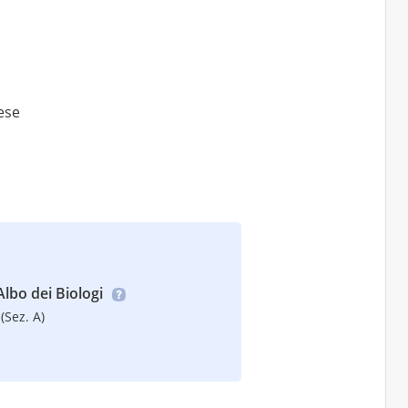
lese
’Albo dei Biologi
(Sez. A)