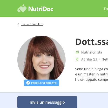
Tr
Torna ai risultati
Dott.ss
Nutrizionista
Aprilia (LT) • Ne
Sono una biologa con
e un master in nutri
ho sviluppato compe
PROFILO VERIFICATO
nutrizionale.
Invia un messaggio