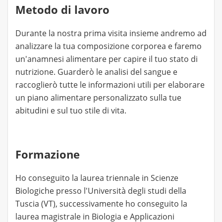
✔ Tenere sotto controllo specifiche condizioni di
Metodo di lavoro
salute.
✔ Insegnare a mangiare in modo sano ed
Durante la nostra prima visita insieme andremo ad
equilibrato, anche ai più piccoli.
analizzare la tua composizione corporea e faremo
un'anamnesi alimentare per capire il tuo stato di
Il piano nutrizionale verrà inviato via email entro 7
nutrizione. Guarderò le analisi del sangue e
giorni dalla visita e sarà costruito in modo flessibile
raccoglierò tutte le informazioni utili per elaborare
e sostenibile, senza rinunce e privazioni inutili.
un piano alimentare personalizzato sulla tue
abitudini e sul tuo stile di vita.
Formazione
Ho conseguito la laurea triennale in Scienze
Biologiche presso l'Università degli studi della
Tuscia (VT), successivamente ho conseguito la
laurea magistrale in Biologia e Applicazioni