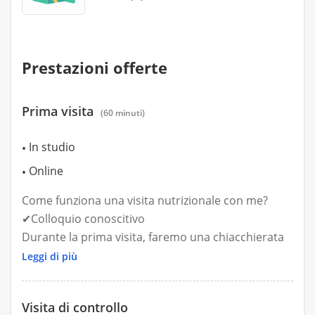
Prestazioni offerte
Prima visita
(60 minuti)
In studio
Online
Come funziona una visita nutrizionale con me?
✔Colloquio conoscitivo
Durante la prima visita, faremo una chiacchierata
per capire:
Leggi di più
- Il motivo che ti ha portato da me
- Il tuo obiettivo (dimagrimento, aumento di
Visita di controllo
energia, benessere generale, gestione di una