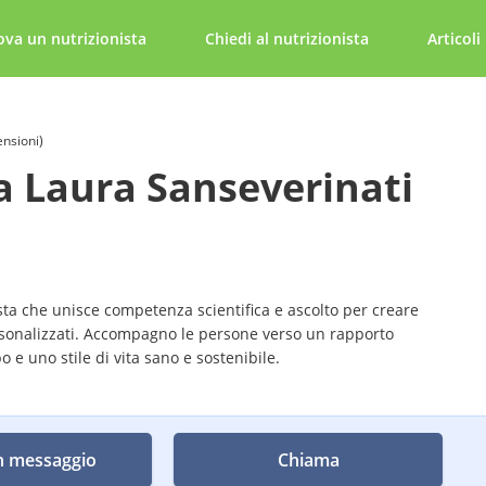
ova un nutrizionista
Chiedi al nutrizionista
Articoli
ensioni)
a Laura Sanseverinati
ta che unisce competenza scientifica e ascolto per creare
rsonalizzati. Accompagno le persone verso un rapporto
bo e uno stile di vita sano e sostenibile.
n messaggio
Chiama