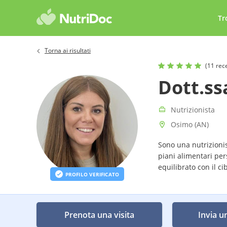
Tr
Torna ai risultati
(11 rec
Dott.ss
Nutrizionista
Osimo (AN)
Sono una nutrizionis
piani alimentari pe
equilibrato con il ci
PROFILO VERIFICATO
Prenota una visita
Invia u