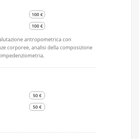
100 €
100 €
 valutazione antropometrica con
nze corporee, analisi della composizione
ioimpedenziometria.
50 €
50 €