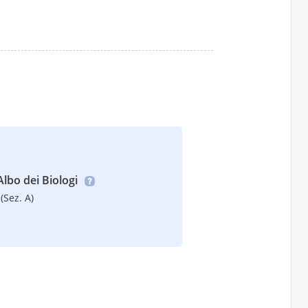
’Albo dei Biologi
(Sez. A)