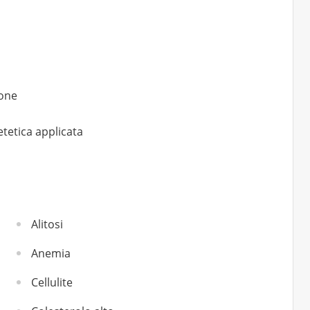
ione
etetica applicata
Alitosi
Anemia
Cellulite