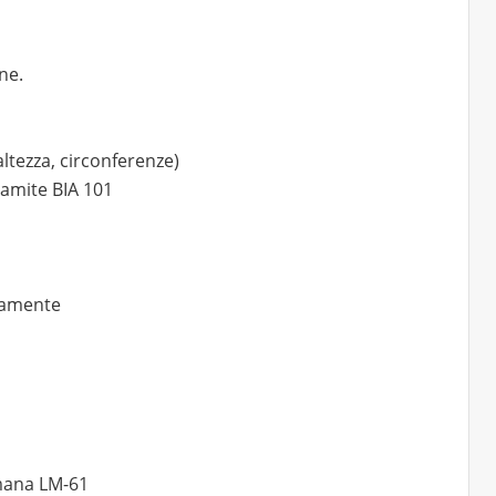
ne.
ltezza, circonferenze)
ramite BIA 101
mamente
Umana LM-61