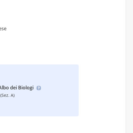
lese
’Albo dei Biologi
(Sez. A)