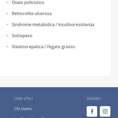
Ovaio policistico
Rettocolite ulcerosa
Sindrome metabolica / Insulinoresistenza
Sottopeso
Steatosi epatica / Fegato grasso
LINK UTILI
SEGUICI
Chi siamo