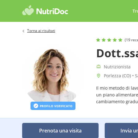
Tr
Torna ai risultati
(19 rec
Dott.ss
Nutrizionista
Porlezza (CO) • 
Il mio metodo di lav
un piano alimentare
cambiamento gradual
PROFILO VERIFICATO
Prenota una visita
Invia u