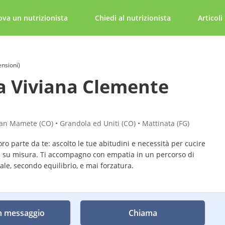
ova un nutrizionista
Chiedi al nutrizionista
Articoli
ensioni)
a Viviana Clemente
San Mamete (CO) • Grandola ed Uniti (CO) • Mattinata (FG)
oro parte da te: ascolto le tue abitudini e necessità per cucire
 su misura. Ti accompagno con empatia in un percorso di
e, secondo equilibrio, e mai forzatura.
n messaggio
Chiama