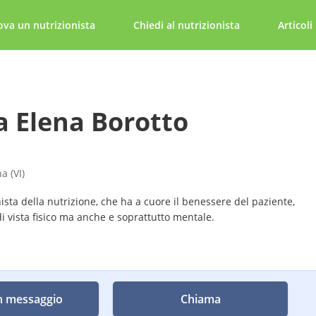
ova un nutrizionista
Chiedi al nutrizionista
Articoli
a Elena Borotto
a (VI)
sta della nutrizione, che ha a cuore il benessere del paziente,
i vista fisico ma anche e soprattutto mentale.
n messaggio
Chiama