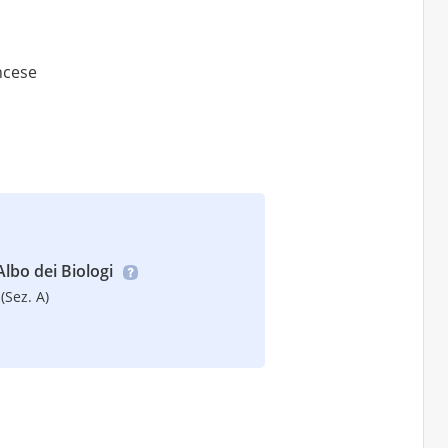
ancese
’Albo dei Biologi
(Sez. A)