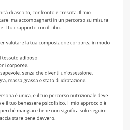
tà di ascolto, confronto e crescita. Il mio
entare, ma accompagnarti in un percorso su misura
e il tuo rapporto con il cibo.
i per valutare la tua composizione corporea in modo
l tessuto adiposo.
oni corporee.
nsapevole, senza che diventi un’ossessione.
a, massa grassa e stato di idratazione.
persona è unica, e il tuo percorso nutrizionale deve
ze e il tuo benessere psicofisico. Il mio approccio è
, perché mangiare bene non significa solo seguire
 faccia stare bene davvero.