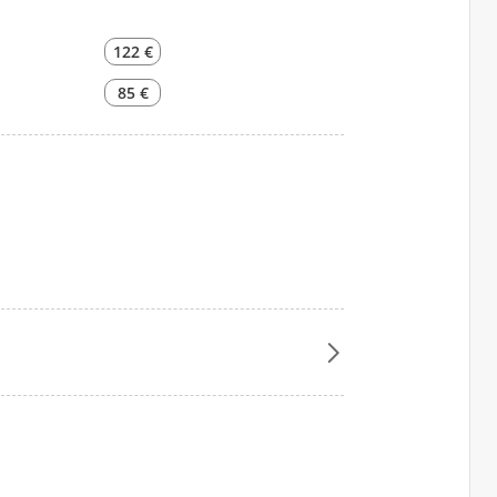
122 €
85 €