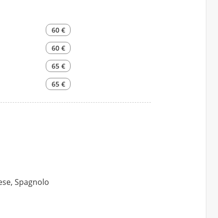
60 €
60 €
65 €
65 €
lese, Spagnolo