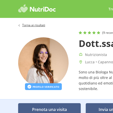
Tr
Torna ai risultati
(9 rece
Dott.ss
Nutrizionista
Lucca • Capanno
Sono una Biologa Nu
molto di più oltre a
quotidiano ed emoti
PROFILO VERIFICATO
sostenibile.
Prenota una visita
Invia u