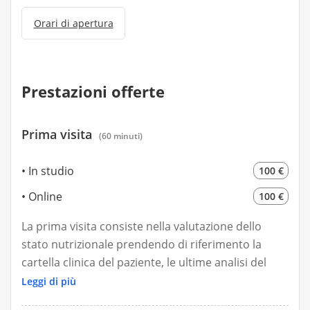
Orari di apertura
Prestazioni offerte
Prima visita
(60 minuti)
In studio
100 €
Online
100 €
La prima visita consiste nella valutazione dello
stato nutrizionale prendendo di riferimento la
cartella clinica del paziente, le ultime analisi del
sangue e la valutazione del peso corporeo e la
Leggi di più
composizione corporea.