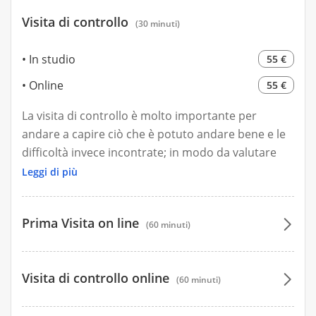
Il colloquio ha la durata di un'ora in cui viene
Visita di controllo
esaminato ogni aspetto legato allo stato salute del
(30 minuti)
paziente, alle cause principali del malessere, alle
In studio
55 €
abitudini alimentari e allo stile di vita.
La valutazione della composizione corporea viene
Online
55 €
effettuata con la Bia Akern 101 per poter capire la
La visita di controllo è molto importante per
percentuale di acqua, massa magra e massa
andare a capire ciò che è potuto andare bene e le
grassa che caratterizzano il corpo.
difficoltà invece incontrate; in modo da valutare
Insieme andremo a capire il percorso migliore per
possibili cambiamenti al piano o semplici consigli
poter raggiungere il totale benessere.
Leggi di più
per aderire meglio al percorso.
Oltre a questo andremo a capire i risultati ottenuti
Prima Visita on line
in termine di benessere e soddisfazione, oltre che
(60 minuti)
miglioramenti relativi alle problematiche iniziali.
100 €
Visita di controllo online
(60 minuti)
100 €
55 €