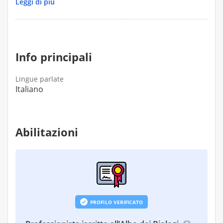
il percorso efficace, personalizzato e sostenibile
Leggi di più
nel tempo.
Info principali
Lingue parlate
Italiano
Abilitazioni
PROFILO VERIFICATO