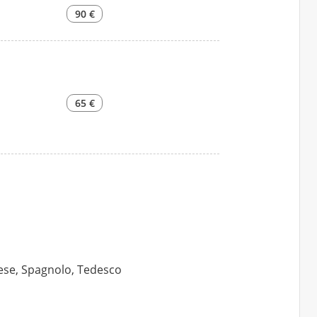
90 €
65 €
glese, Spagnolo, Tedesco