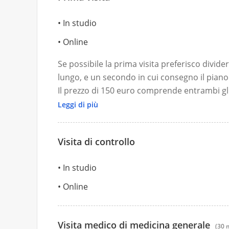
In studio
Online
Se possibile la prima visita preferisco divide
lungo, e un secondo in cui consegno il piano
Il prezzo di 150 euro comprende entrambi gli
La prima visita comprende anche eventuali
Leggi di più
Visita di controllo
In studio
Online
Visita medico di medicina generale
(30 