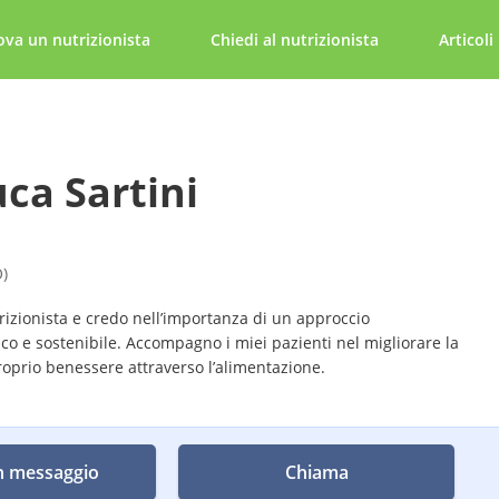
ova un nutrizionista
Chiedi al nutrizionista
Articoli
uca Sartini
O)
izionista e credo nell’importanza di un approccio
ico e sostenibile. Accompagno i miei pazienti nel migliorare la
proprio benessere attraverso l’alimentazione.
n messaggio
Chiama