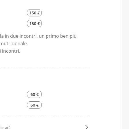
150 €
150 €
rla in due incontri, un primo ben più
 nutrizionale.
 incontri.
 misurazione e bioimpedenziometria
60 €
60 €
minuti)