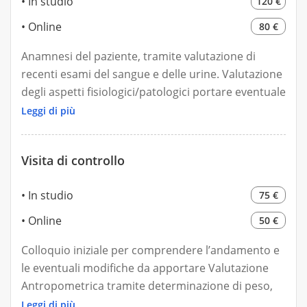
In studio
120 €
Online
80 €
Anamnesi del paziente, tramite valutazione di
recenti esami del sangue e delle urine. Valutazione
degli aspetti fisiologici/patologici portare eventuale
documentazione medica specialistica che accerti la
Leggi di più
presenza di patologia/e valutazione delle abitudini
alimentari/comportamentali. Valutazione
Visita di controllo
Antropometrica tramite determinazione di peso,
altezza, misure corporee e Indice di Massa
In studio
75 €
Corporea (BMI). Valutazione della composizione
corporea: BIOIMPEDENZIOMETRO A-WAVE
Online
50 €
QUANTUM LEGACY.
Colloquio iniziale per comprendere l’andamento e
le eventuali modifiche da apportare Valutazione
Antropometrica tramite determinazione di peso,
altezza, misure corporee e Indice di Massa
Leggi di più