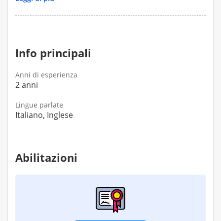
Corporea (BMI). Valutazione della composizione
corporea: BIOIMPEDENZIOMETRO A-WAVE
QUANTUM LEGACY. Il controllo non implica
necessariamente il cambio della dieta
Info principali
Anni di esperienza
2 anni
Lingue parlate
Italiano, Inglese
Abilitazioni