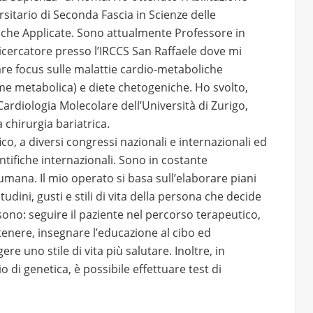
sitario di Seconda Fascia in Scienze delle
diche Applicate. Sono attualmente Professore in
ricercatore presso l’IRCCS San Raffaele dove mi
are focus sulle malattie cardio-metaboliche
ome metabolica) e diete chetogeniche. Ho svolto,
i Cardiologia Molecolare dell’Università di Zurigo,
 chirurgia bariatrica.
ico, a diversi congressi nazionali e internazionali ed
entifiche internazionali. Sono in costante
mana. Il mio operato si basa sull’elaborare piani
tudini, gusti e stili di vita della persona che decide
e sono: seguire il paziente nel percorso terapeutico,
enere, insegnare l’educazione al cibo ed
uno stile di vita più salutare. Inoltre, in
di genetica, è possibile effettuare test di