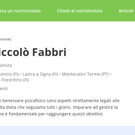
ova un nutrizionista
Chiedi al nutrizionista
Articoli
nsione)
iccolò Fabbri
ietista
enzio (FI) • Lastra a Signa (FI) • Montecatini Terme (PT) •
Fiorentino (FI)
tenti
 e benessere psicofisico sono aspetti strettamente legati alle
lla dieta che seguiamo tutti i giorni. Imparare ad gestire la
ne è fondamentale per raggiungere questi obiettivi.