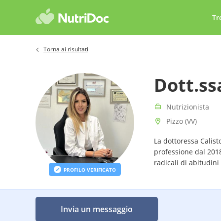
Tr
Torna ai risultati
Dott.ss
Nutrizionista
Pizzo (VV)
La dottoressa Calisto
professione dal 201
radicali di abitudin
PROFILO VERIFICATO
Invia un messaggio