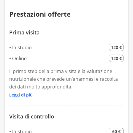
Prestazioni offerte
Prima visita
In studio
120 €
Online
120 €
Il primo step della prima visita è la valutazione
nutrizionale che prevede un’anamnesi e raccolta
dei dati molto approfondita:
- dati anagrafici, anamnesi patologica e familiare,
Leggi di più
storia sociale, la valutazione degli apporti attuali di
alimenti e nutrienti, l’uso di farmaci/integratori,
Visita di controllo
attività fisica, nonché
le conoscenze/credenze/atteggiamenti.
In studio
60 €