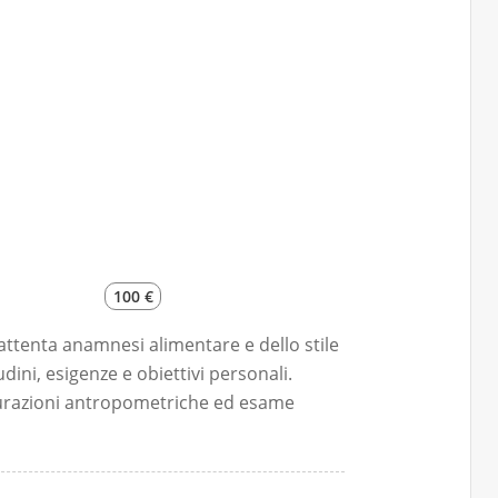
100 €
’attenta anamnesi alimentare e dello stile
ini, esigenze e obiettivi personali.
surazioni antropometriche ed esame
omposizione corporea, massa magra,