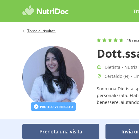
Tr
Torna ai risultati
(18 rec
Dott.ss
Dietista • Nutriz
Certaldo (FI) • Li
Sono una Dietista sp
personalizzata. Ela
benessere, aiutandot
PROFILO VERIFICATO
Prenota una visita
Invia u