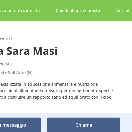
ova un nutrizionista
Chiedi al nutrizionista
Articoli
ensioni)
a Sara Masi
ionista
mite Sull'Arno (FI)
ecializzata in educazione alimentare e nutrizione
boro piani alimentari su misura per dimagrimento, sport e
i a costruire un rapporto sano ed equilibrato con il cibo.
n messaggio
Chiama