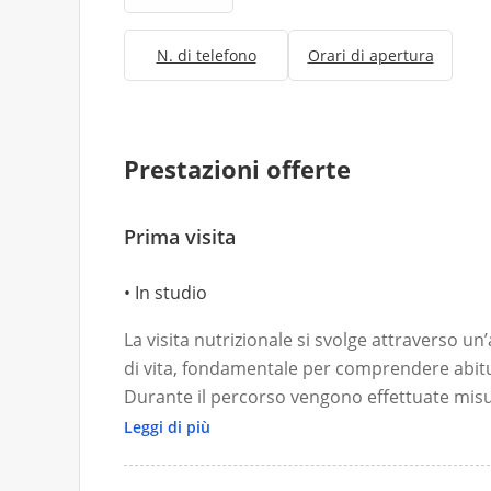
N. di telefono
Orari di apertura
Prestazioni offerte
Prima visita
In studio
La visita nutrizionale si svolge attraverso un
di vita, fondamentale per comprendere abitud
Durante il percorso vengono effettuate mi
bioimpedenziometrico, utili per valutare c
Leggi di più
massa grassa e stato di idratazione.