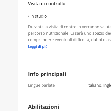
Visita di controllo
Sulla base dei dati raccolti elaboro piani alim
necessità individuali, sulle preferenze aliment
In studio
l’obiettivo di creare un percorso sostenibile
Durante la visita di controllo verranno valut
percorso nutrizionale. Ci sarà uno spazio ded
comprendere eventuali difficoltà, dubbi o aspe
alimentare.
Leggi di più
Verranno ripetute le misurazioni antropome
confrontando i risultati con quelli preceden
composizione corporea. In base ai risultati ott
Info principali
paziente, il piano alimentare potrà essere m
percorso efficace, sostenibile e personalizza
Lingue parlate
Italiano, Ing
Abilitazioni