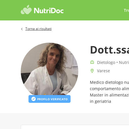
Tr
Torna ai risultati
Dott.ss
Dietologo • Nutri
Varese
Medico dietologo nut
comportamento alime
Master in alimentaz
PROFILO VERIFICATO
in geriatria