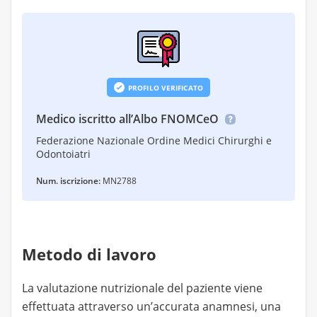
rafforzando l'equilibrio tra approccio clinico
percorso, superare eventuali criticità e adattare il
occidentale e visione olistica.
piano nutrizionale in base ai risultati ottenuti
PROFILO VERIFICATO
Medico iscritto all’Albo FNOMCeO
Federazione Nazionale Ordine Medici Chirurghi e
Odontoiatri
Num. iscrizione:
MN2788
Metodo di lavoro
La valutazione nutrizionale del paziente viene
effettuata attraverso un’accurata anamnesi, una